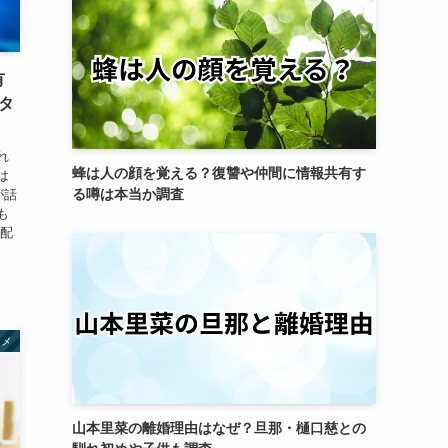
有
タ
れ
蜂は人の顔を覚える？復讐や仲間に情報共有す
は
る噂は本当か調査
が話
も
と配
タメ
山本里菜の離婚理由はなぜ？旦那・樋口慈との