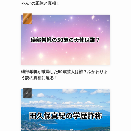
ゃん”の正体と真相！
礒部希帆が破局した50歳芸人は誰？ふかわりょ
う説の真相に迫る！