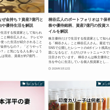
なぜ金持ち？資産7億円と
桐谷広人のポートフォリオは？保
由や優待生活を解説
株や優待銘柄、資産7億円の投資ス
イルを解説
で生活する投資家として知られ
こと桐谷広人さん。 テレビや
株主優待だけで生活する投資家として知ら
を使った生活が紹介されること
る「桐谷さん」こと桐谷広人さん。最近で
ぜ金持ちなの？」「どうやって
SNSで公開したレシートのdポイント残高
の？」と気になる人も多いよう
題になるなど、たびたびネットニュースで
は現在、資産が約7億円...
注目されています。 桐谷さんは株主優待
当を中心に生活している個人投資家とし...
2026年3月12日
気になること
エン