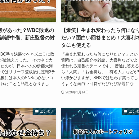
何があった？WBC敗退の
【爆笑】生まれ変わったら何にな
や誹謗中傷、新庄監督の対
たい？面白い回答まとめ！大喜利
タにも使える
BC準々決勝でベネズエラに敗
「生まれ変わったら何になりたい？」とい
が途絶えました。 その中で大
質問は、自己紹介や雑談、大喜利などでよ
めたのが、日本ハムの伊藤大海
使われる定番のテーマです。 普通に答え
ではリリーフ登板後に逆転3ラ
ら「人間」「お金持ち」「有名人」などが
後には本人のSNSに心ないコ
い浮かびますが、SNSでは思わず笑ってし
れたことも話題となりまし...
うような面白い回答がたびたび話題にな...
2026年3月14日
エンタメ
エン