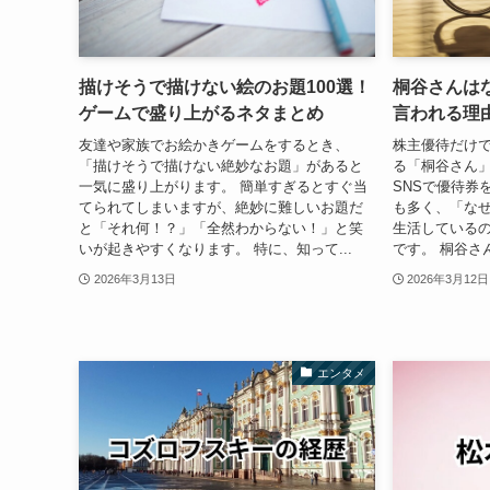
描けそうで描けない絵のお題100選！
桐谷さんは
ゲームで盛り上がるネタまとめ
言われる理
友達や家族でお絵かきゲームをするとき、
株主優待だけ
「描けそうで描けない絶妙なお題」があると
る「桐谷さん」
一気に盛り上がります。 簡単すぎるとすぐ当
SNSで優待券
てられてしまいますが、絶妙に難しいお題だ
も多く、「な
と「それ何！？」「全然わからない！」と笑
生活している
いが起きやすくなります。 特に、知って...
です。 桐谷さん
2026年3月13日
2026年3月12日
エンタメ