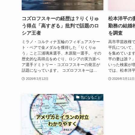
コズロフスキーの経歴は？りくりゅ
松本洋平の
う得点「高すぎる」批判で話題のロ
勤務の結婚
シア王者
を調査
ミラノ・コルティナ五輪のフィギュアスケー
高市早苗政権
ト・ペアで金メダルを獲得した「りくりゅ
平氏について
う」こと三浦璃来選手、木原龍一選手。 その
を集めています
歴史的な高得点をめぐり、ロシアの実力派ペ
平の妻は誰？
ア選手ドミトリー・コズロフスキーの発言が
いった検索が増
話題になっています。 コズロフスキーは...
では、松本洋平
2026年3月12日
2026年3月11日
気になること