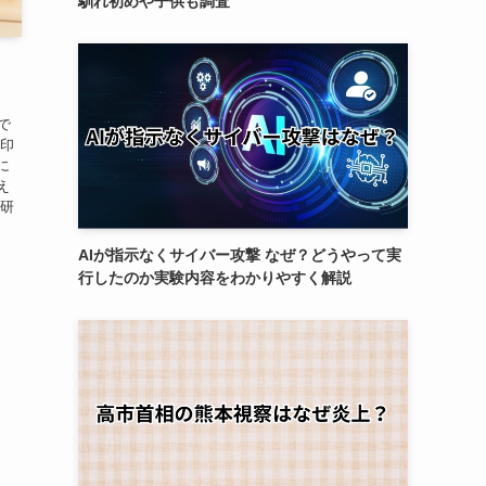
馴れ初めや子供も調査
、
で
「印
に
え
の研
AIが指示なくサイバー攻撃 なぜ？どうやって実
行したのか実験内容をわかりやすく解説