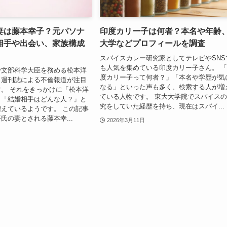
妻は藤本幸子？元パソナ
印度カリー子は何者？本名や年齢
相手や出会い、家族構成
大学などプロフィールを調査
スパイスカレー研究家としてテレビやSNS
も人気を集めている印度カリー子さん。 
で文部科学大臣を務める松本洋
度カリー子って何者？」「本名や学歴が気
、週刊誌による不倫報道が注目
なる」といった声も多く、検索する人が増
。 それをきっかけに「松本洋
ている人物です。 東大大学院でスパイス
」「結婚相手はどんな人？」と
究をしていた経歴を持ち、現在はスパイ...
えているようです。 この記事
氏の妻とされる藤本幸...
2026年3月11日