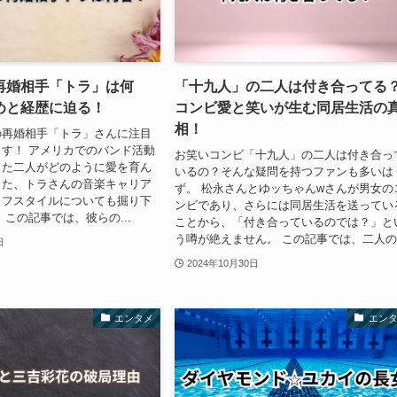
再婚相手「トラ」は何
「十九人」の二人は付き合ってる
めと経歴に迫る！
コンビ愛と笑いが生む同居生活の
相！
の再婚相手「トラ」さんに注目
す！ アメリカでのバンド活動
お笑いコンビ「十九人」の二人は付き合っ
った二人がどのように愛を育ん
いるの？そんな疑問を持つファンも多いは
また、トラさんの音楽キャリア
ず。 松永さんとゆッちゃんwさんが男女の
イフスタイルについても掘り下
ンビであり、さらには同居生活を送ってい
 この記事では、彼らの...
ことから、「付き合っているのでは？」と
う噂が絶えません。 この記事では、二人の.
日
2024年10月30日
エンタメ
エン