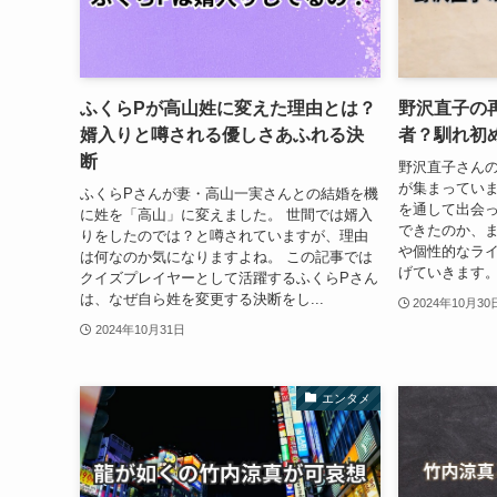
ふくらPが高山姓に変えた理由とは？
野沢直子の
婿入りと噂される優しさあふれる決
者？馴れ初
断
野沢直子さん
が集まっていま
ふくらPさんが妻・高山一実さんとの結婚を機
を通して出会
に姓を「高山」に変えました。 世間では婿入
できたのか、
りをしたのでは？と噂されていますが、理由
や個性的なラ
は何なのか気になりますよね。 この記事では
げていきます。
クイズプレイヤーとして活躍するふくらPさん
は、なぜ自ら姓を変更する決断をし...
2024年10月30
2024年10月31日
エンタメ