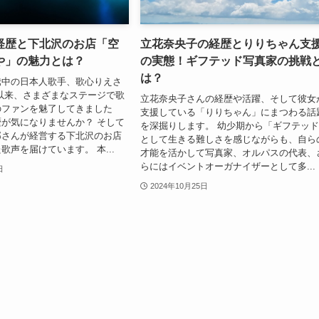
経歴と下北沢のお店「空
立花奈央子の経歴とりりちゃん支
や」の魅力とは？
の実態！ギフテッド写真家の挑戦
は？
騰中の日本人歌手、歌心りえさ
以来、さまざまなステージで歌
立花奈央子さんの経歴や活躍、そして彼女
のファンを魅了してきました
支援している「りりちゃん」にまつわる話
が気になりませんか？ そして
を深掘りします。 幼少期から「ギフテッ
那さんが経営する下北沢のお店
として生きる難しさを感じながらも、自ら
歌声を届けています。 本...
才能を活かして写真家、オルパスの代表、
らにはイベントオーガナイザーとして多...
日
2024年10月25日