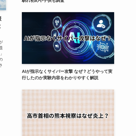
馴れ初めや子供も調査
援
と
が
題
ド」
の
さ
AIが指示なくサイバー攻撃 なぜ？どうやって実
行したのか実験内容をわかりやすく解説