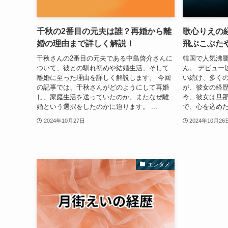
千秋の2番目の元夫は誰？再婚から離
歌心りえの
婚の理由まで詳しく解説！
飛ぶこぶた
千秋さんの2番目の元夫である中島啓介さんに
韓国で人気沸
ついて、彼との馴れ初めや結婚生活、そして
ん。 デビュー
離婚に至った理由を詳しく解説します。 今回
い続け、多く
の記事では、千秋さんがどのようにして再婚
が、彼女の経歴
し、家庭生活を送っていたのか、またなぜ離
今、彼女は旦
婚という選択をしたのかに迫ります。 ...
で、心を込めた
2024年10月27日
2024年10月26
エンタメ