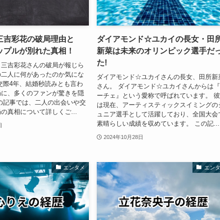
三吉彩花の破局理由と
ダイアモンド☆ユカイの長女・田
ップルが別れた真相！
新菜は未来のオリンピック選手だ
た!
と三吉彩花さんの破局が報じら
の二人に何があったのか気にな
ダイアモンド☆ユカイさんの長女、田所新
交際4年、結婚秒読みとも言わ
さん。 ダイアモンド☆ユカイさんからは
局に、多くのファンが驚きを隠
ーチェ』という愛称で呼ばれています。 
の記事では、二人の出会いや交
は現在、アーティスティックスイミングの
の真相について詳しくご...
ュニア選手として活躍しており、全国大会
素晴らしい成績を収めています。 この記...
日
2024年10月28日
エンタメ
エン