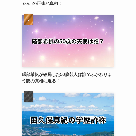
ゃん”の正体と真相！
礒部希帆が破局した50歳芸人は誰？ふかわりょ
う説の真相に迫る！