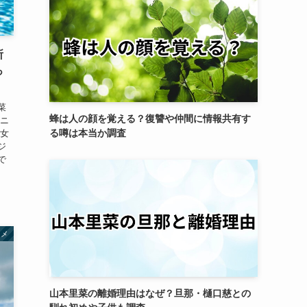
所
っ
菜
蜂は人の顔を覚える？復讐や仲間に情報共有す
『ニ
る噂は本当か調査
彼女
ジ
で
タメ
山本里菜の離婚理由はなぜ？旦那・樋口慈との