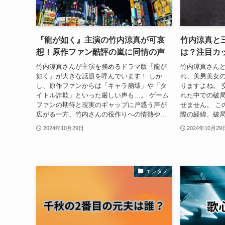
『龍が如く』主演の竹内涼真が可哀
竹内涼真と
想！原作ファン酷評の嵐に同情の声
は？注目カ
竹内涼真さんが主演を務めるドラマ版『龍が
竹内涼真さん
如く』が大きな話題を呼んでいます！ しか
れ、美男美女
し、原作ファンからは「キャラ崩壊」や「タ
りますよね。 
イトル詐欺」といった厳しい声も…。 ゲーム
れた中での破
ファンの期待と現実のギャップに戸惑う声が
せません。 こ
広がる一方、竹内さんの役作りへの情熱や...
際の経緯、破局
2024年10月29日
2024年10月29
エンタメ