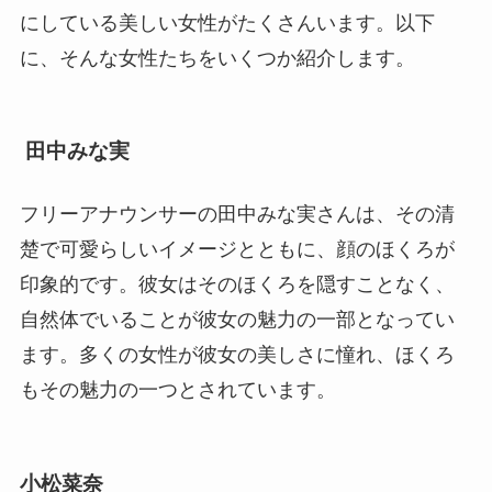
にしている美しい女性がたくさんいます。以下
に、そんな女性たちをいくつか紹介します。
田中みな実
フリーアナウンサーの田中みな実さんは、その清
楚で可愛らしいイメージとともに、顔のほくろが
印象的です。彼女はそのほくろを隠すことなく、
自然体でいることが彼女の魅力の一部となってい
ます。多くの女性が彼女の美しさに憧れ、ほくろ
もその魅力の一つとされています。
小松菜奈