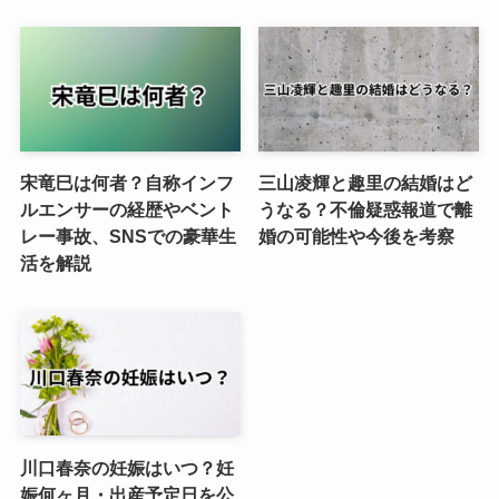
宋竜巳は何者？自称インフ
三山凌輝と趣里の結婚はど
ルエンサーの経歴やベント
うなる？不倫疑惑報道で離
レー事故、SNSでの豪華生
婚の可能性や今後を考察
活を解説
川口春奈の妊娠はいつ？妊
娠何ヶ月・出産予定日を公