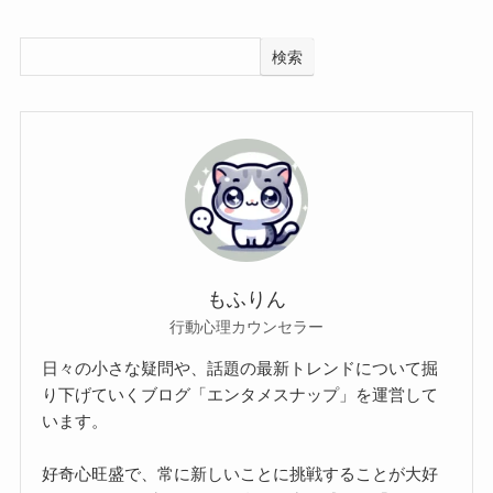
検索
もふりん
行動心理カウンセラー
日々の小さな疑問や、話題の最新トレンドについて掘
り下げていくブログ「エンタメスナップ」を運営して
います。
好奇心旺盛で、常に新しいことに挑戦することが大好