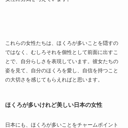
これらの女性たちは、ほくろが多いことを隠すの
ではなく、むしろそれを個性として前面に出すこ
とで、自分らしさを表現しています。彼女たちの
姿を見て、自分のほくろを愛し、自信を持つこと
の大切さを感じてもらえればと思います。
ほくろが多いけれど美しい日本の女性
日本にも、ほくろが多いことをチャームポイント