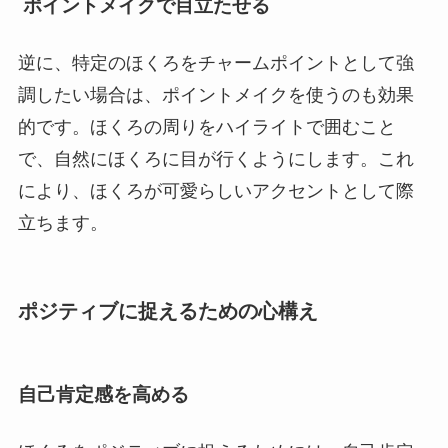
ポイントメイクで目立たせる
逆に、特定のほくろをチャームポイントとして強
調したい場合は、ポイントメイクを使うのも効果
的です。ほくろの周りをハイライトで囲むこと
で、自然にほくろに目が行くようにします。これ
により、ほくろが可愛らしいアクセントとして際
立ちます。
ポジティブに捉えるための心構え
自己肯定感を高める