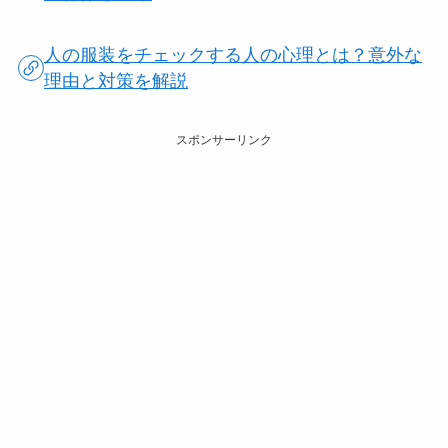
人の服装をチェックする人の心理とは？意外な
理由と対策を解説
スポンサーリンク