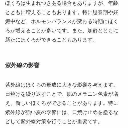
ほくろは生まれつきある場合もありますが、年齢
とともに増えることもあります。特に思春期や妊
娠中など、ホルモンバランスが変わる時期にほく
ろが増えることが多いです。また、加齢とともに
新たにほくろができることもあります。
紫外線の影響
紫外線はほくろの形成に大きな影響を与えます。
日焼けを繰り返すことで、肌のメラニン色素が増
え、新しいほくろができることがあります。特に
紫外線が強い夏の季節には、日焼け止めを塗るな
どして紫外線対策を行うことが重要です。