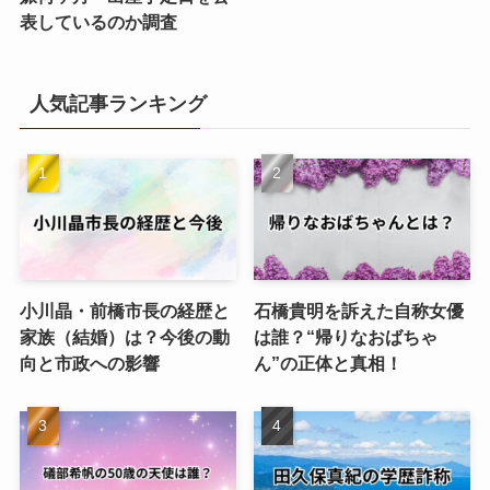
表しているのか調査
人気記事ランキング
小川晶・前橋市長の経歴と
石橋貴明を訴えた自称女優
家族（結婚）は？今後の動
は誰？“帰りなおばちゃ
向と市政への影響
ん”の正体と真相！