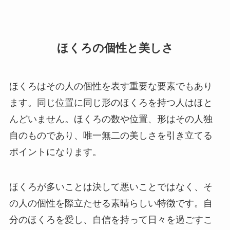
ほくろの個性と美しさ
ほくろはその人の個性を表す重要な要素でもあり
ます。同じ位置に同じ形のほくろを持つ人はほと
んどいません。ほくろの数や位置、形はその人独
自のものであり、唯一無二の美しさを引き立てる
ポイントになります。
ほくろが多いことは決して悪いことではなく、そ
の人の個性を際立たせる素晴らしい特徴です。自
分のほくろを愛し、自信を持って日々を過ごすこ