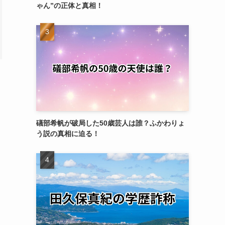
ゃん”の正体と真相！
礒部希帆が破局した50歳芸人は誰？ふかわりょ
う説の真相に迫る！