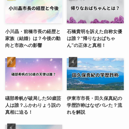
小川晶・前橋市長の経歴と
石橋貴明を訴えた自称女優
家族（結婚）は？今後の動
は誰？“帰りなおばちゃ
向と市政への影響
ん”の正体と真相！
礒部希帆が破局した50歳芸
伊東市市長・田久保真紀の
人は誰？ふかわりょう説の
学歴詐称はなぜバレた？流
真相に迫る！
れを解説