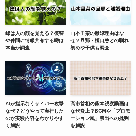
蜂は人の顔を覚える？復讐
山本里菜の離婚理由はな
や仲間に情報共有する噂は
ぜ？旦那・樋口慈との馴れ
本当か調査
初めや子供も調査
AIが指示なくサイバー攻撃
高市首相の熊本視察動画は
なぜ？どうやって実行した
なぜ炎上？BGMや「プロモ
のか実験内容をわかりやす
ーション風」演出への批判
く解説
を解説