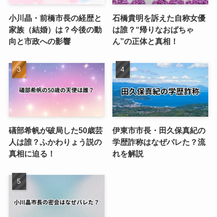
小川晶・前橋市長の経歴と
石橋貴明を訴えた自称女優
家族（結婚）は？今後の動
は誰？“帰りなおばちゃ
向と市政への影響
ん”の正体と真相！
礒部希帆が破局した50歳芸
伊東市市長・田久保真紀の
人は誰？ふかわりょう説の
学歴詐称はなぜバレた？流
真相に迫る！
れを解説