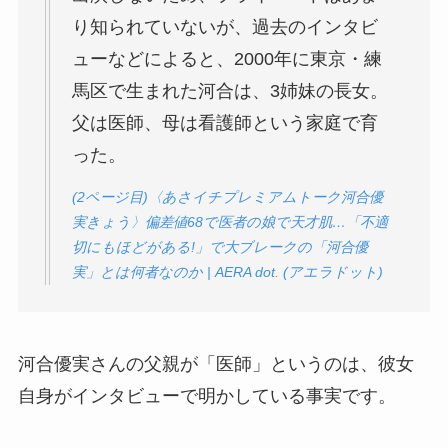
り知られていないが、過去のインタビ
ューなどによると、2000年に東京・練
馬区で生まれた河合は、3姉妹の長女。
父は医師、母は看護師という家庭で育
った。
(2ページ目)〈あさイチプレミアムトーク河合優
実きょう〉偏差値68で医者の娘で天才肌…「不適
切にもほどがある!」で大ブレークの「河合優
実」とは何者なのか | AERA dot. (アエラドット)
河合優実さんの父親が「医師」というのは、彼女
自身がインタビューで明かしている事実です。