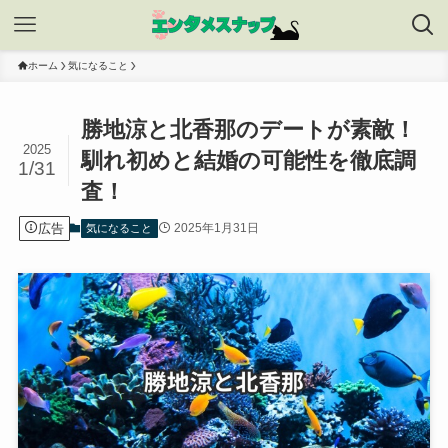
ホーム
気になること
勝地涼と北香那のデートが素敵！
2025
馴れ初めと結婚の可能性を徹底調
1/31
査！
広告
2025年1月31日
気になること