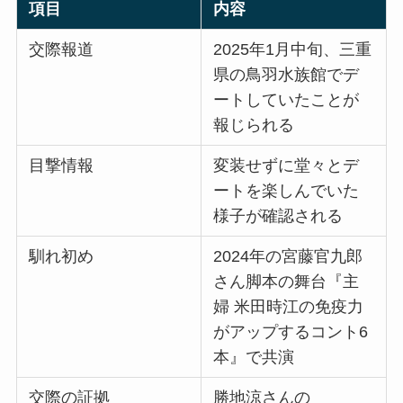
項目
内容
交際報道
2025年1月中旬、三重
県の鳥羽水族館でデ
ートしていたことが
報じられる
目撃情報
変装せずに堂々とデ
ートを楽しんでいた
様子が確認される
馴れ初め
2024年の宮藤官九郎
さん脚本の舞台『主
婦 米田時江の免疫力
がアップするコント6
本』で共演
交際の証拠
勝地涼さんの