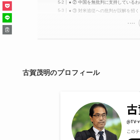
● ② 中国を無批判に支持している
● ③ 対米追従への批判が誤解を招く
古賀茂明のプロフィール