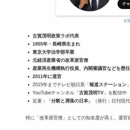
古賀
古賀茂明政策ラボ代表
1955年・長崎県生まれ
東京大学法学部卒業
元経済産業省の改革派官僚
産業再生機構執行役員、内閣審議官などを歴任
2011年に退官
2015年までテレビ朝日系「
報道ステーション
YouTubeチャンネル「
古賀茂明TV
」を配信中
近著：『
分断と凋落の日本
』（発行：日刊現代
特に「改革派官僚」としての知名度が高く、退官