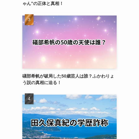
ゃん”の正体と真相！
礒部希帆が破局した50歳芸人は誰？ふかわりょ
う説の真相に迫る！