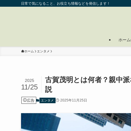
日常で気になること、お役立ち情報などを発信します！
ホーム
ホーム
エンタメ
古賀茂明とは何者？親中派
2025
11/25
説
広告
2025年11月25日
エンタメ