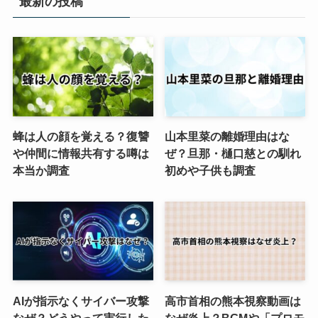
最新の投稿
蜂は人の顔を覚える？復讐
山本里菜の離婚理由はな
や仲間に情報共有する噂は
ぜ？旦那・樋口慈との馴れ
本当か調査
初めや子供も調査
AIが指示なくサイバー攻撃
高市首相の熊本視察動画は
なぜ？どうやって実行した
なぜ炎上？BGMや「プロモ