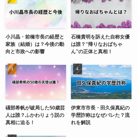
小川晶・前橋市長の経歴と
石橋貴明を訴えた自称女優
家族（結婚）は？今後の動
は誰？“帰りなおばちゃ
向と市政への影響
ん”の正体と真相！
礒部希帆が破局した50歳芸
伊東市市長・田久保真紀の
人は誰？ふかわりょう説の
学歴詐称はなぜバレた？流
真相に迫る！
れを解説