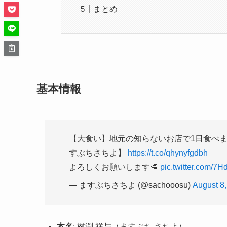
まとめ
基本情報
【大食い】地元の知らないお店で1日食べ
すぶちさちよ】
https://t.co/qhynyfgdbh
よろしくお願いします🥩
pic.twitter.com/7H
— ますぶちさちよ (@sachooosu)
August 8
本名
: 桝渕 祥与（ますぶち さちよ）