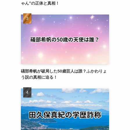
ゃん”の正体と真相！
礒部希帆が破局した50歳芸人は誰？ふかわりょ
う説の真相に迫る！