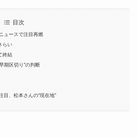
目次
のニュースで注目再燃
さらい
て終結
早期区切り”の判断
注目、松本さんの“現在地”