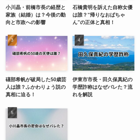
小川晶・前橋市長の経歴と
石橋貴明を訴えた自称女優
家族（結婚）は？今後の動
は誰？“帰りなおばちゃ
向と市政への影響
ん”の正体と真相！
礒部希帆が破局した50歳芸
伊東市市長・田久保真紀の
人は誰？ふかわりょう説の
学歴詐称はなぜバレた？流
真相に迫る！
れを解説