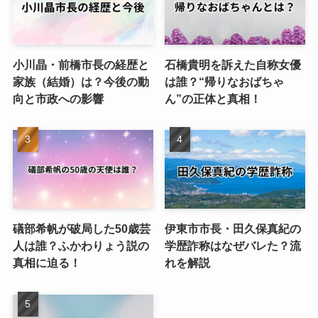
小川晶・前橋市長の経歴と
石橋貴明を訴えた自称女優
家族（結婚）は？今後の動
は誰？“帰りなおばちゃ
向と市政への影響
ん”の正体と真相！
礒部希帆が破局した50歳芸
伊東市市長・田久保真紀の
人は誰？ふかわりょう説の
学歴詐称はなぜバレた？流
真相に迫る！
れを解説