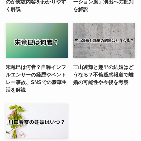
のか実験内容をわかりやす
ーション風」演出への批判
く解説
を解説
宋竜巳は何者？自称インフ
三山凌輝と趣里の結婚はど
ルエンサーの経歴やベント
うなる？不倫疑惑報道で離
レー事故、SNSでの豪華生
婚の可能性や今後を考察
活を解説