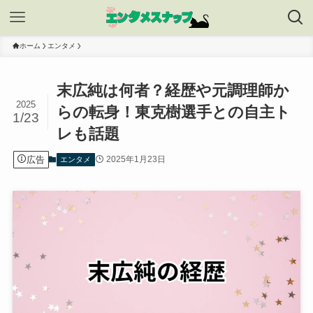
ホーム
エンタメ
末広純は何者？経歴や元調理師か
2025
らの転身！東克樹選手との自主ト
1/23
レも話題
広告
2025年1月23日
エンタメ