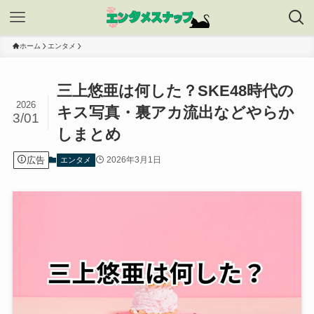
ホーム
エンタメ
三上悠亜は何した？SKE48時代の
2026
キス写真・裏アカ流出などやらか
3/01
しまとめ
広告
2026年3月1日
エンタメ