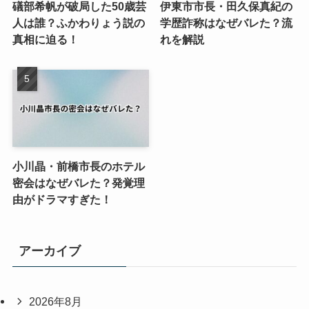
礒部希帆が破局した50歳芸
伊東市市長・田久保真紀の
人は誰？ふかわりょう説の
学歴詐称はなぜバレた？流
真相に迫る！
れを解説
小川晶・前橋市長のホテル
密会はなぜバレた？発覚理
由がドラマすぎた！
アーカイブ
2026年8月