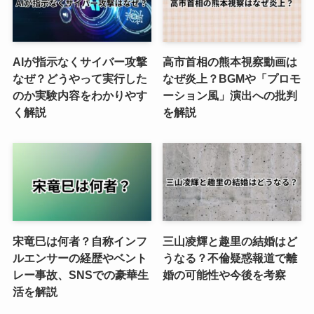
AIが指示なくサイバー攻撃
高市首相の熊本視察動画は
なぜ？どうやって実行した
なぜ炎上？BGMや「プロモ
のか実験内容をわかりやす
ーション風」演出への批判
く解説
を解説
宋竜巳は何者？自称インフ
三山凌輝と趣里の結婚はど
ルエンサーの経歴やベント
うなる？不倫疑惑報道で離
レー事故、SNSでの豪華生
婚の可能性や今後を考察
活を解説