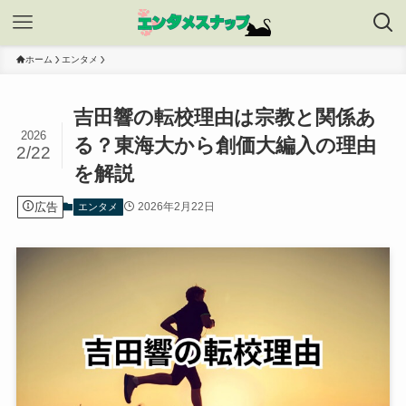
ホーム
エンタメ
吉田響の転校理由は宗教と関係あ
2026
る？東海大から創価大編入の理由
2/22
を解説
広告
2026年2月22日
エンタメ