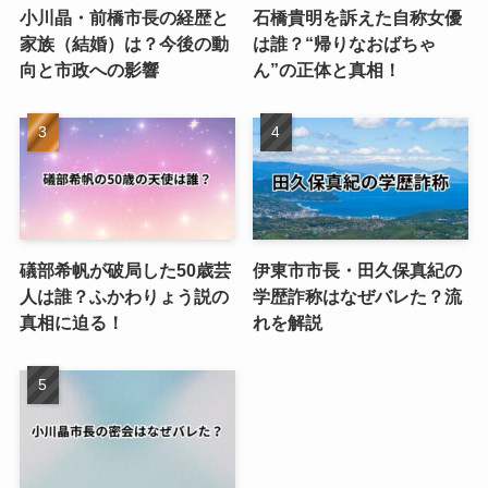
小川晶・前橋市長の経歴と
石橋貴明を訴えた自称女優
家族（結婚）は？今後の動
は誰？“帰りなおばちゃ
向と市政への影響
ん”の正体と真相！
礒部希帆が破局した50歳芸
伊東市市長・田久保真紀の
人は誰？ふかわりょう説の
学歴詐称はなぜバレた？流
真相に迫る！
れを解説