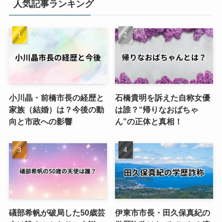
人気記事ランキング
小川晶・前橋市長の経歴と
石橋貴明を訴えた自称女優
家族（結婚）は？今後の動
は誰？“帰りなおばちゃ
向と市政への影響
ん”の正体と真相！
礒部希帆が破局した50歳芸
伊東市市長・田久保真紀の