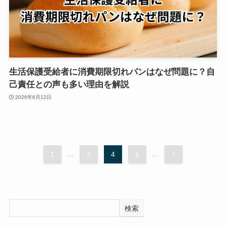
生活保護受給者に消費期限切れパンはなぜ問題に？自
己責任との声も多い理由を解説
2026年6月12日
1
...
3
4
5
...
7
検索