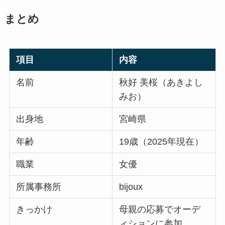
まとめ
項目
内容
名前
秋好 美桜（あきよし
みお）
出身地
宮崎県
年齢
19歳（2025年現在）
職業
女優
所属事務所
bijoux
きっかけ
母親の応募でオーデ
ィションに参加