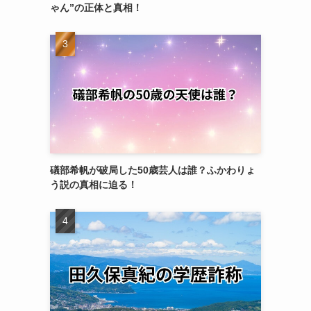
ゃん”の正体と真相！
礒部希帆が破局した50歳芸人は誰？ふかわりょ
う説の真相に迫る！