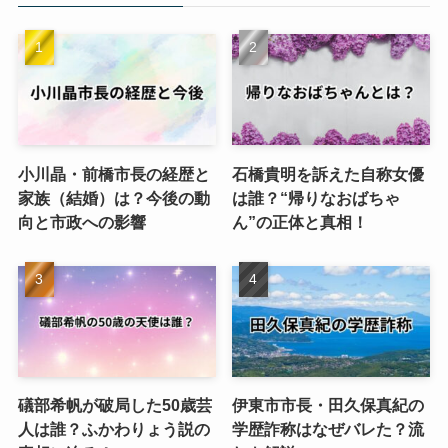
小川晶・前橋市長の経歴と
石橋貴明を訴えた自称女優
家族（結婚）は？今後の動
は誰？“帰りなおばちゃ
向と市政への影響
ん”の正体と真相！
礒部希帆が破局した50歳芸
伊東市市長・田久保真紀の
人は誰？ふかわりょう説の
学歴詐称はなぜバレた？流