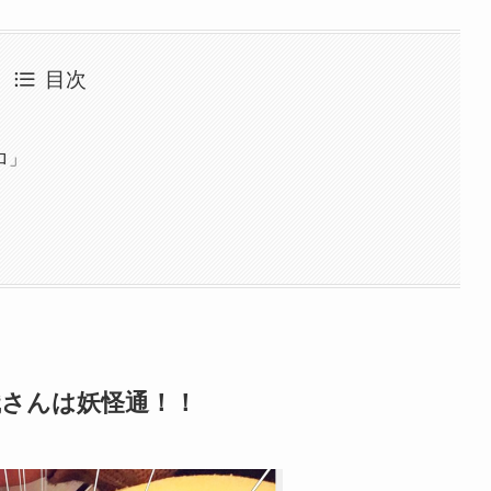
目次
ロ」
織さんは妖怪通！！