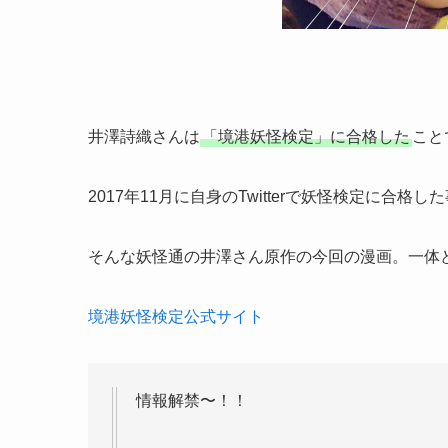
井澤詩織さんは
「境港妖怪検定」に合格した
こと
2017年11月に自身のTwitterで妖怪検定に
そんな妖怪通の井澤さん原作の今回の漫画。一体
境港妖怪検定公式サイト
情報解禁〜！！