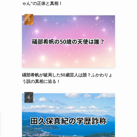
ゃん”の正体と真相！
礒部希帆が破局した50歳芸人は誰？ふかわりょ
う説の真相に迫る！