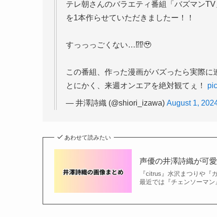
テレ朝さんのバラエティ番組「バズマンT
を1本作らせていただきましたー！！
すっっっごくない…⁉︎⁉︎🥹
この番組、作った漫画がバズったら実際に
とにかく、来週オンエアを絶対観てぇ！
pi
— 井澤詩織 (@shiori_izawa)
August 1, 202
あわせて読みたい
声優の井澤詩織が可
『citrus』水沢まつり
最近では『チェンソーマン