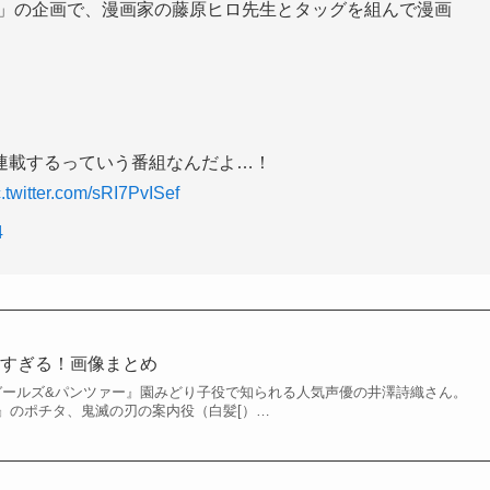
V」の企画で、漫画家の藤原ヒロ先生とタッグを組んで漫画
連載するっていう番組なんだよ…！
c.twitter.com/sRI7PvISef
4
愛すぎる！画像まとめ
や『ガールズ&パンツァー』園みどり子役で知られる人気声優の井澤詩織さん。
』のポチタ、鬼滅の刃の案内役（白髪[）…