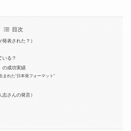
目次
が発表された？）
ている？
」の成功実績
生まれた“日本発フォーマット”
人志さんの発言）