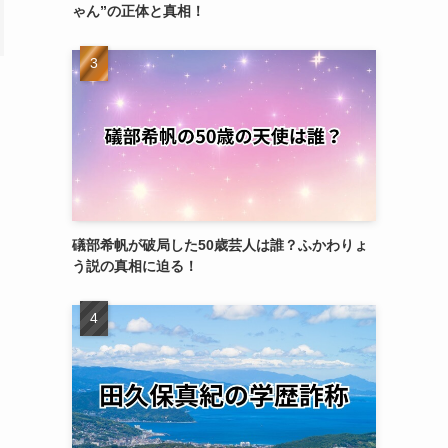
ゃん”の正体と真相！
礒部希帆が破局した50歳芸人は誰？ふかわりょ
う説の真相に迫る！