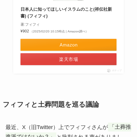
日本人に知ってほしいイスラムのこと(祥伝社新
書) (フィフィ)
著:フィフィ
¥902
（2025/02/20 10:15時点 | Amazon調べ）
Amazon
楽天市場
ポチップ
フィフィと土葬問題を巡る議論
最近、X（旧Twitter）上でフィフィさんが
「土葬推
進派ではないか？」
と批判される声がありまし