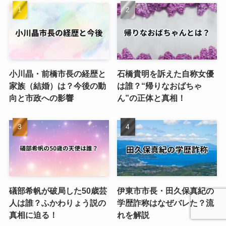
小川晶・前橋市長の経歴と
石橋貴明を訴えた自称女優
家族（結婚）は？今後の動
は誰？“帰りなおばちゃ
向と市政への影響
ん”の正体と真相！
礒部希帆が破局した50歳芸
伊東市市長・田久保真紀の
人は誰？ふかわりょう説の
学歴詐称はなぜバレた？流
真相に迫る！
れを解説