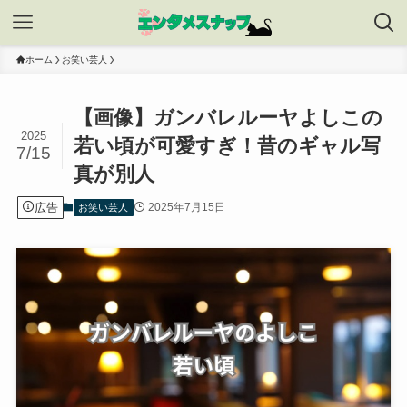
ホーム
お笑い芸人
【画像】ガンバレルーヤよしこの
2025
若い頃が可愛すぎ！昔のギャル写
7/15
真が別人
広告
2025年7月15日
お笑い芸人