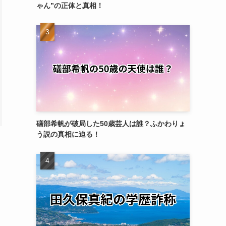
ゃん”の正体と真相！
礒部希帆が破局した50歳芸人は誰？ふかわりょ
う説の真相に迫る！