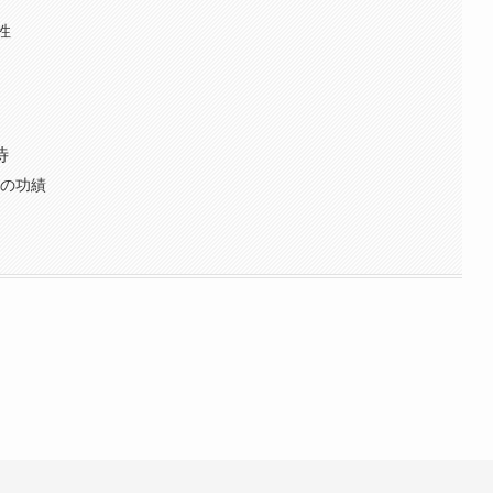
性
待
ーの功績