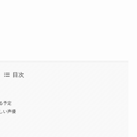
目次
る予定
しい声優