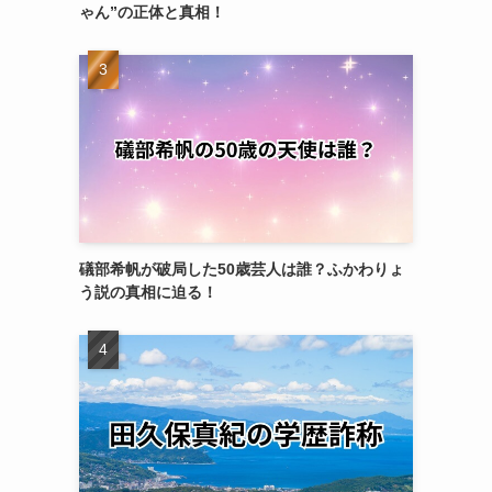
ゃん”の正体と真相！
礒部希帆が破局した50歳芸人は誰？ふかわりょ
う説の真相に迫る！