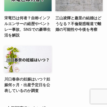
宋竜巳は何者？自称インフ
三山凌輝と趣里の結婚はど
ルエンサーの経歴やベント
うなる？不倫疑惑報道で離
レー事故、SNSでの豪華生
婚の可能性や今後を考察
活を解説
川口春奈の妊娠はいつ？妊
娠何ヶ月・出産予定日を公
表しているのか調査