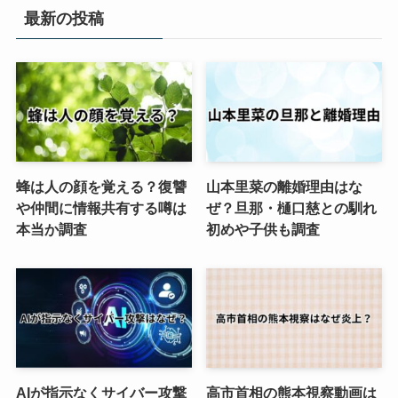
最新の投稿
蜂は人の顔を覚える？復讐
山本里菜の離婚理由はな
や仲間に情報共有する噂は
ぜ？旦那・樋口慈との馴れ
本当か調査
初めや子供も調査
AIが指示なくサイバー攻撃
高市首相の熊本視察動画は