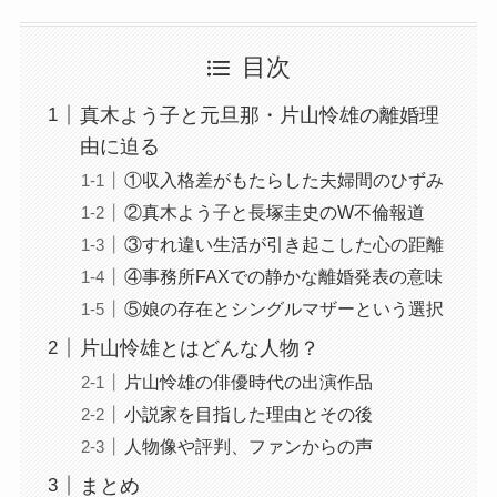
目次
真木よう子と元旦那・片山怜雄の離婚理
由に迫る
①収入格差がもたらした夫婦間のひずみ
②真木よう子と長塚圭史のW不倫報道
③すれ違い生活が引き起こした心の距離
④事務所FAXでの静かな離婚発表の意味
⑤娘の存在とシングルマザーという選択
片山怜雄とはどんな人物？
片山怜雄の俳優時代の出演作品
小説家を目指した理由とその後
人物像や評判、ファンからの声
まとめ