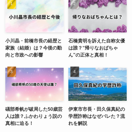
小川晶・前橋市長の経歴と
石橋貴明を訴えた自称女優
家族（結婚）は？今後の動
は誰？“帰りなおばちゃ
向と市政への影響
ん”の正体と真相！
礒部希帆が破局した50歳芸
伊東市市長・田久保真紀の
人は誰？ふかわりょう説の
学歴詐称はなぜバレた？流
真相に迫る！
れを解説