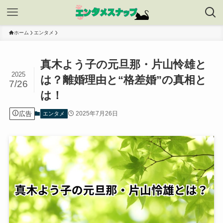
ホーム
エンタメ
真木よう子の元旦那・片山怜雄と
2025
は？離婚理由と“格差婚”の真相と
7/26
は！
広告
2025年7月26日
エンタメ