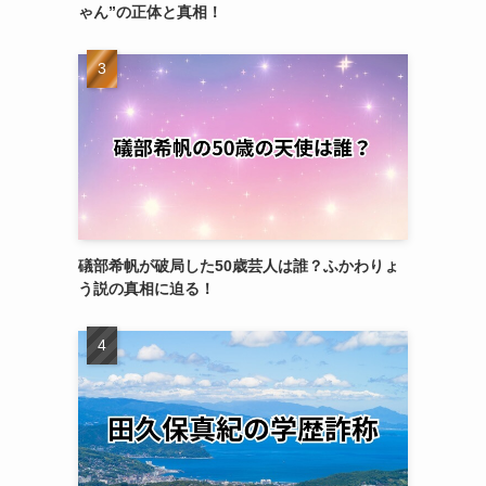
ゃん”の正体と真相！
礒部希帆が破局した50歳芸人は誰？ふかわりょ
う説の真相に迫る！