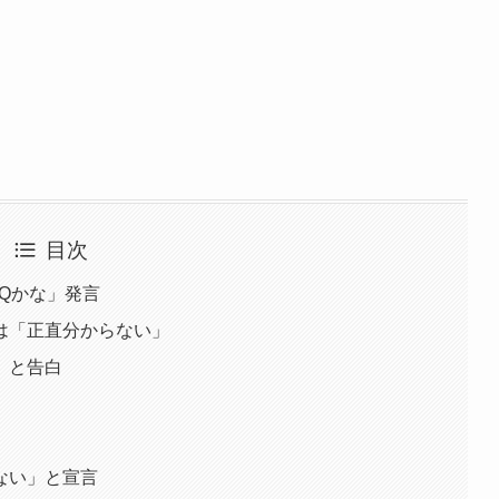
目次
らQかな」発言
は「正直分からない」
」と告白
ない」と宣言