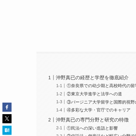
沖野真已の経歴と学歴を徹底紹介
①奈良県での幼少期と高校時代の留
②東京大学進学と法学への道
③バージニア大学留学と国際的視野
④多彩な大学・官庁でのキャリア
沖野真已の専門分野と研究の特徴
①民法への深い造詣と影響