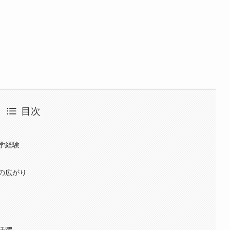
目次
学経験
の広がり