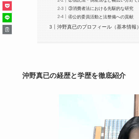
②信託法・倒産法など幅広い分野で
③消費者法における先駆的な研究
④公的委員活動と法整備への貢献
沖野真已のプロフィール（基本情報
沖野真已の経歴と学歴を徹底紹介