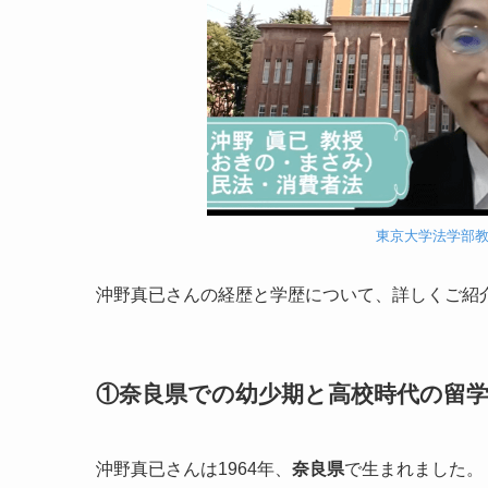
東京大学法学部
沖野真已さんの経歴と学歴について、詳しくご紹
①奈良県での幼少期と高校時代の留
沖野真已さんは1964年、
奈良県
で生まれました。