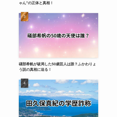
ゃん”の正体と真相！
礒部希帆が破局した50歳芸人は誰？ふかわりょ
う説の真相に迫る！