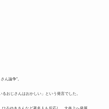
じさん論争”。
ているおじさんはおかしい」という発言でした。
、ひろゆきさんなど著名人も反応し、大炎上へ発展。