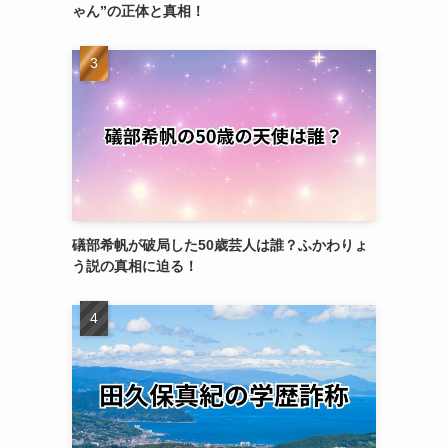
ゃん”の正体と真相！
礒部希帆が破局した50歳芸人は誰？ふかわりょ
う説の真相に迫る！