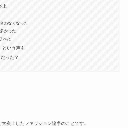
炎上
に合わなくなった
が多かった
化された
」という声も
題だった？
上で大炎上したファッション論争のことです。