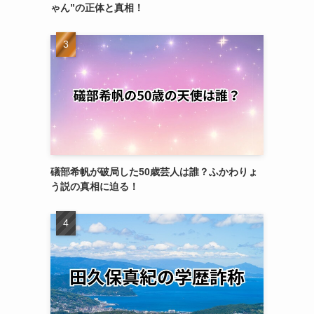
ゃん”の正体と真相！
礒部希帆が破局した50歳芸人は誰？ふかわりょ
う説の真相に迫る！