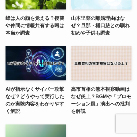
蜂は人の顔を覚える？復讐
山本里菜の離婚理由はな
や仲間に情報共有する噂は
ぜ？旦那・樋口慈との馴れ
本当か調査
初めや子供も調査
AIが指示なくサイバー攻撃
高市首相の熊本視察動画は
なぜ？どうやって実行した
なぜ炎上？BGMや「プロモ
のか実験内容をわかりやす
ーション風」演出への批判
く解説
を解説