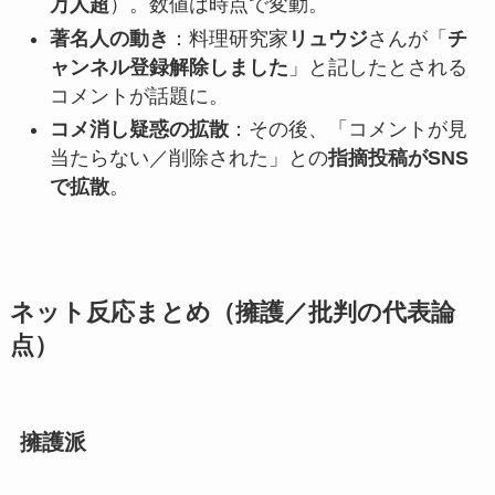
万人超
）。数値は時点で変動。
著名人の動き
：料理研究家
リュウジ
さんが「
チ
ャンネル登録解除しました
」と記したとされる
コメントが話題に。
コメ消し疑惑の拡散
：その後、「コメントが見
当たらない／削除された」との
指摘投稿がSNS
で拡散
。
ネット反応まとめ（擁護／批判の代表論
点）
擁護派