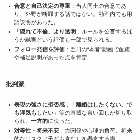
合意と自己決定の尊重
：当人同士の合意であ
り、外野が断罪する話ではない。動画内でも用
語説明があった。
「隠れて不倫」より透明
：ルールを公言するほ
うが誠実という評価も一部で見られる。
フォロー発信を評価
：翌日の“本音”動画で配慮
や補足説明があった点を肯定。
批判派
表現の強さに拒否感
：「
離婚はしたくない。で
も浮気もしたい
」等の直截な言い回しが切り取
られ、
一方的
に映った。
対等性・将来不安
：力関係や心理的負荷、将来
的なリスク（子ども含む）を懸念する声。