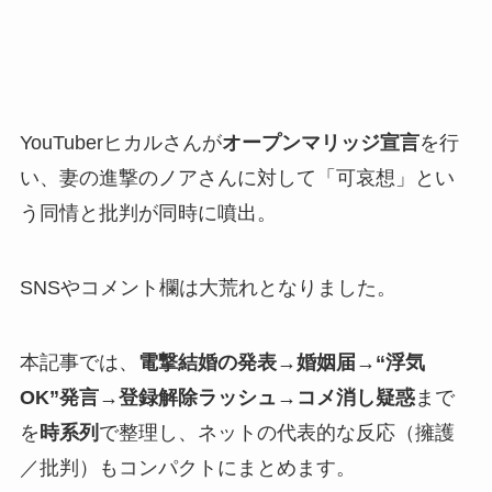
YouTuberヒカルさんが
オープンマリッジ宣言
を行
い、妻の進撃のノアさんに対して「可哀想」とい
う同情と批判が同時に噴出。
SNSやコメント欄は大荒れとなりました。
本記事では、
電撃結婚の発表→婚姻届→“浮気
OK”発言→登録解除ラッシュ→コメ消し疑惑
まで
を
時系列
で整理し、ネットの代表的な反応（擁護
／批判）もコンパクトにまとめます。