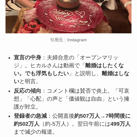
引用元：Instagram
宣言の中身
：夫婦合意の「オープンマリッ
ジ」。ヒカルさんは動画で「
離婚はしたくな
い。でも浮気もしたい
」と説明し、
離婚はしな
い
と明言。
反応の傾向
：コメント欄は賛否で炎上。「可哀
想」「心配」の声と「価値観は自由」という擁
護が対立。
登録者の急減
：公開直後
約507万人→7時間後に
約502万人
（約-5万人）。翌日午前には
499万人
まで減少の報道。