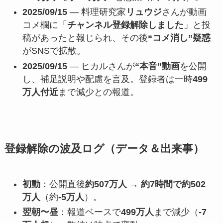
2025/09/15
— 料理研究家
リュウジ
さんが動画
コメ欄に「
チャンネル登録解除しました
」と投
稿があったと報じられ、その後
“コメ消し”疑惑
がSNSで拡散。
2025/09/15
— ヒカルさんが
“本音”動画
を公開
し、補足説明や配慮を言及。登録者は一時
499
万人付近
まで減少との報道。
登録解除の波及ログ（データ＆出来事）
初動
：公開直後
約507万人 → 約7時間で約502
万人
（約
-5万人
）。
翌朝〜昼
：報道ベースで
499万人
まで減少（
-7