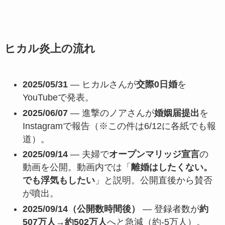
ヒカル炎上の流れ
2025/05/31
— ヒカルさんが
交際0日婚
を
YouTubeで発表。
2025/06/07
— 進撃のノアさんが
婚姻届提出
を
Instagramで報告（※この件は6/12に各紙でも報
道）。
2025/09/14
— 夫婦で
オープンマリッジ宣言
の
動画を公開。動画内では「
離婚はしたくない。
でも浮気もしたい
」と説明。公開直後から賛否
が噴出。
2025/09/14（公開数時間後）
— 登録者数が
約
507万人→約502万人
へと急減（約-5万人）。