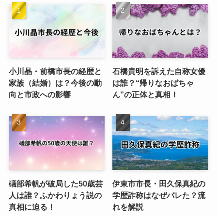
小川晶・前橋市長の経歴と
石橋貴明を訴えた自称女優
家族（結婚）は？今後の動
は誰？“帰りなおばちゃ
向と市政への影響
ん”の正体と真相！
礒部希帆が破局した50歳芸
伊東市市長・田久保真紀の
人は誰？ふかわりょう説の
学歴詐称はなぜバレた？流
真相に迫る！
れを解説