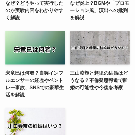
なぜ？どうやって実行した
なぜ炎上？BGMや「プロモ
のか実験内容をわかりやす
ーション風」演出への批判
く解説
を解説
宋竜巳は何者？自称インフ
三山凌輝と趣里の結婚はど
ルエンサーの経歴やベント
うなる？不倫疑惑報道で離
レー事故、SNSでの豪華生
婚の可能性や今後を考察
活を解説