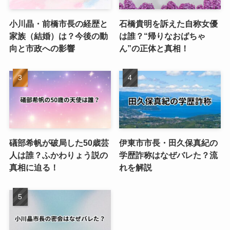
小川晶・前橋市長の経歴と
石橋貴明を訴えた自称女優
家族（結婚）は？今後の動
は誰？“帰りなおばちゃ
向と市政への影響
ん”の正体と真相！
礒部希帆が破局した50歳芸
伊東市市長・田久保真紀の
人は誰？ふかわりょう説の
学歴詐称はなぜバレた？流
真相に迫る！
れを解説