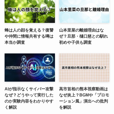
蜂は人の顔を覚える？復讐
山本里菜の離婚理由はな
や仲間に情報共有する噂は
ぜ？旦那・樋口慈との馴れ
本当か調査
初めや子供も調査
AIが指示なくサイバー攻撃
高市首相の熊本視察動画は
なぜ？どうやって実行した
なぜ炎上？BGMや「プロモ
のか実験内容をわかりやす
ーション風」演出への批判
く解説
を解説