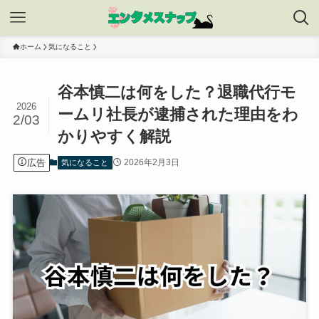
ホーム
気になること
谷本慎二は何をした？退職代行モ
2026
ームリ社長が逮捕された理由をわ
2/03
かりやすく解説
広告
2026年2月3日
気になること