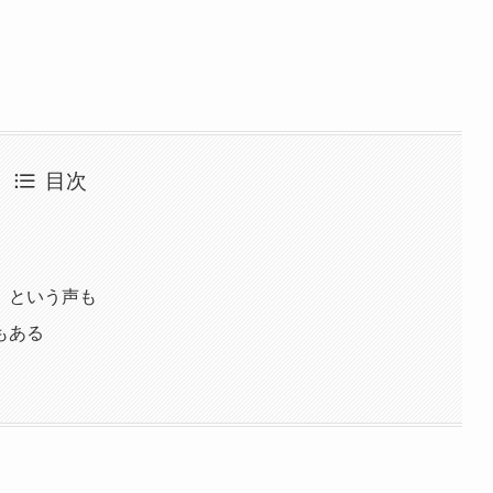
目次
』という声も
もある