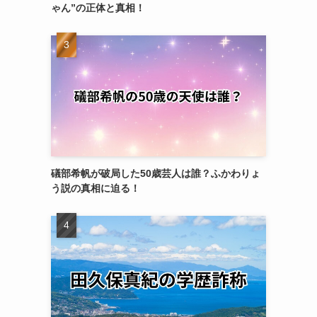
ゃん”の正体と真相！
礒部希帆が破局した50歳芸人は誰？ふかわりょ
う説の真相に迫る！