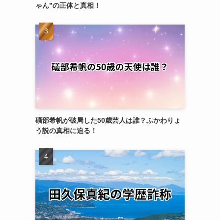
ゃん”の正体と真相！
礒部希帆が破局した50歳芸人は誰？ふかわりょ
う説の真相に迫る！