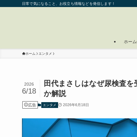
日常で気になること、お役立ち情報などを発信します！
ホーム
ホーム
エンタメ
田代まさしはなぜ尿検査を
2026
6/18
か解説
広告
2026年6月18日
エンタメ