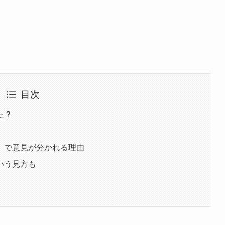
目次
た？
」で意見が分かれる理由
いう見方も