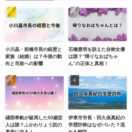
小川晶・前橋市長の経歴と
石橋貴明を訴えた自称女優
家族（結婚）は？今後の動
は誰？“帰りなおばちゃ
向と市政への影響
ん”の正体と真相！
礒部希帆が破局した50歳芸
伊東市市長・田久保真紀の
人は誰？ふかわりょう説の
学歴詐称はなぜバレた？流
真相に迫る！
れを解説