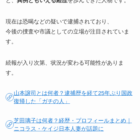
と、
異例ともいえる経歴
を歩んできた人物です。
現在は恐喝などの疑いで逮捕されており、
今後の捜査や市議としての立場が注目されていま
す。
続報が入り次第、状況が変わる可能性がありま
す。
山本譲司とは何者？逮捕歴を経て25年ぶり国政
復帰した「ガチの人」
芝田璃子は何者？経歴・プロフィールまとめ｜
ニコラス・ケイジ日本人妻が話題に