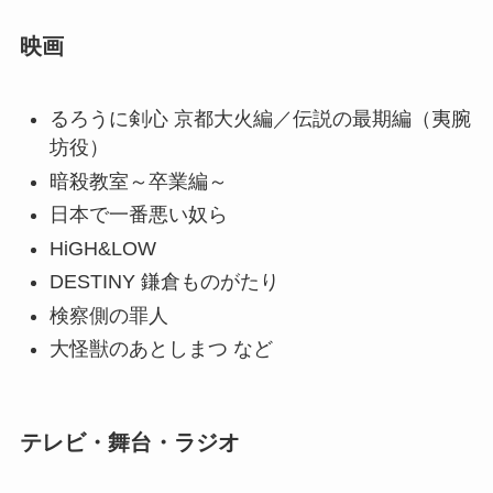
映画
るろうに剣心 京都大火編／伝説の最期編（夷腕
坊役）
暗殺教室～卒業編～
日本で一番悪い奴ら
HiGH&LOW
DESTINY 鎌倉ものがたり
検察側の罪人
大怪獣のあとしまつ など
テレビ・舞台・ラジオ