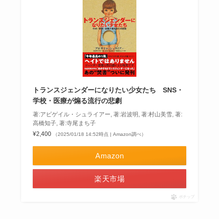
トランスジェンダーになりたい少女たち SNS・
学校・医療が煽る流行の悲劇
著:アビゲイル・シュライアー, 著:岩波明, 著:村山美雪, 著:
高橋知子, 著:寺尾まち子
¥2,400
（2025/01/18 14:52時点 | Amazon調べ）
Amazon
楽天市場
ポチップ