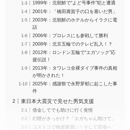
1999年：北朝鮮で“よど号事件”犯と遭遇
2001年：「橋田壽賀子の口を塞いだ男」
2003年：北朝鮮のホテルからイラクに電
話
2006年：プロレスにも参戦して勝利
2008年：北京五輪でのテレビ乱入！？
2012年：ロンドン五輪で“エガソック”応
援伝説！
2013年：タワレコ全裸ダイブ事件の真相
が明かされた！
2025年：感謝祭で永野芽郁に起こした事
件
東日本大震災で見せた男気支援
借金してでも助けに行く覚悟
幻聴がきっかけ？「エガちゃん助けて」
コストコで物資爆買い！そして現地へ