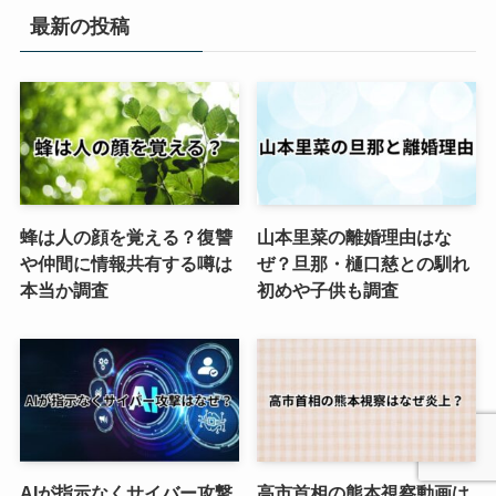
最新の投稿
蜂は人の顔を覚える？復讐
山本里菜の離婚理由はな
や仲間に情報共有する噂は
ぜ？旦那・樋口慈との馴れ
本当か調査
初めや子供も調査
AIが指示なくサイバー攻撃
高市首相の熊本視察動画は