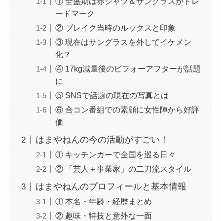
① 全盛期は赤シャツ＆サングラスがトレ
ードマーク
② ブレイク当時のルックスと印象
③ 現在はサングラスを外してイケメン
化？
④ 17kg減量後のビフォーアフターが話題
に
⑤ SNSで話題の現在の写真とは
⑥ 合コン番組での素顔に女性陣から好評
価
はまやねんの今の活動がすごい！
① キッチンカーで全国を巡る日々
② 「芸人＋事業家」の二刀流スタイル
はまやねんのプロフィールと基本情報
① 本名・年齢・経歴まとめ
② 趣味・特技と意外な一面