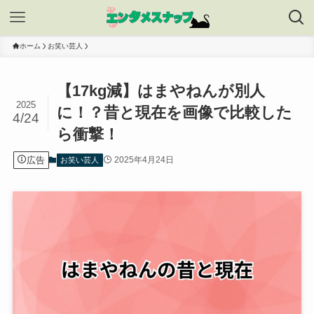
ホーム
お笑い芸人
【17kg減】はまやねんが別人
2025
に！？昔と現在を画像で比較した
4/24
ら衝撃！
広告
2025年4月24日
お笑い芸人