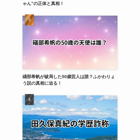
ゃん”の正体と真相！
礒部希帆が破局した50歳芸人は誰？ふかわりょ
う説の真相に迫る！