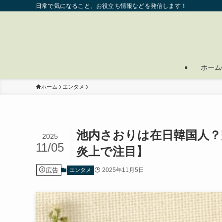
日常で気になること、お役立ち情報などを発信します！
ホーム
ホーム
エンタメ
池内さおりは在日韓国人？
2025
11/05
炎上で注目】
広告
2025年11月5日
エンタメ