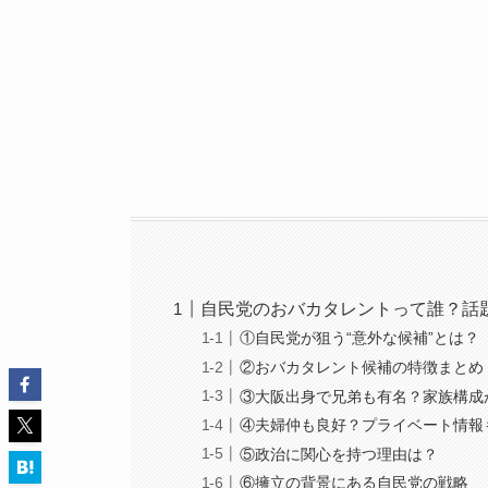
自民党のおバカタレントって誰？話
①自民党が狙う“意外な候補”とは？
②おバカタレント候補の特徴まとめ
③大阪出身で兄弟も有名？家族構成
④夫婦仲も良好？プライベート情報
⑤政治に関心を持つ理由は？
⑥擁立の背景にある自民党の戦略