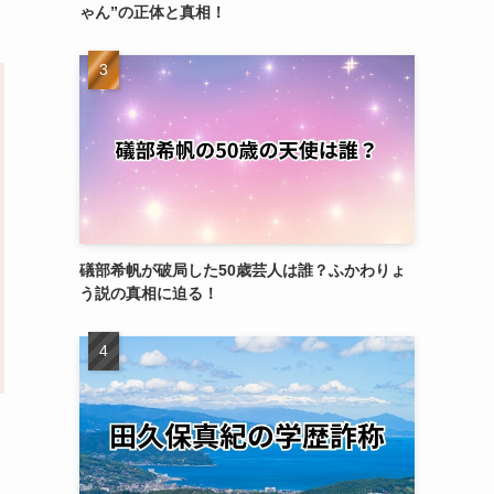
ゃん”の正体と真相！
礒部希帆が破局した50歳芸人は誰？ふかわりょ
う説の真相に迫る！