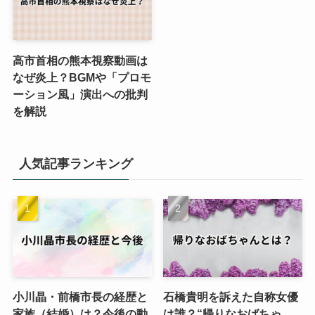
高市首相の熊本視察動画は
なぜ炎上？BGMや「プロモ
ーション風」演出への批判
を解説
人気記事ランキング
小川晶・前橋市長の経歴と
石橋貴明を訴えた自称女優
家族（結婚）は？今後の動
は誰？“帰りなおばちゃ