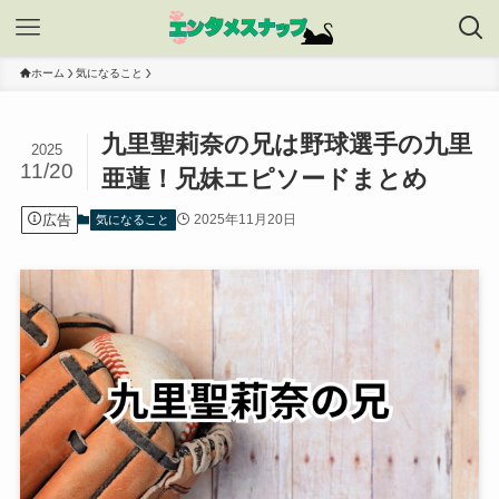
ホーム
気になること
九里聖莉奈の兄は野球選手の九里
2025
11/20
亜蓮！兄妹エピソードまとめ
広告
2025年11月20日
気になること