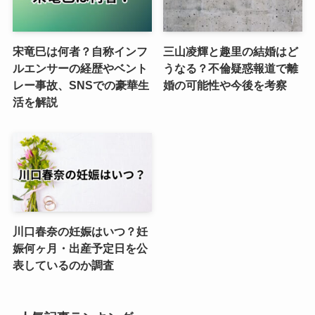
宋竜巳は何者？自称インフ
三山凌輝と趣里の結婚はど
ルエンサーの経歴やベント
うなる？不倫疑惑報道で離
レー事故、SNSでの豪華生
婚の可能性や今後を考察
活を解説
川口春奈の妊娠はいつ？妊
娠何ヶ月・出産予定日を公
表しているのか調査