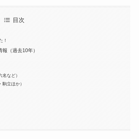
目次
た！
報（過去10年）
六名など）
・駒立ほか）