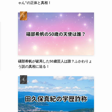
ゃん”の正体と真相！
礒部希帆が破局した50歳芸人は誰？ふかわりょ
う説の真相に迫る！