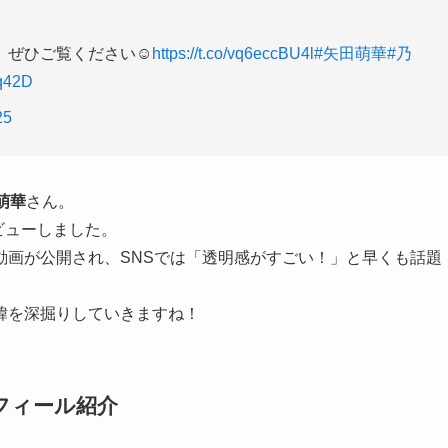
ぜひご覧ください☺️
https://t.co/vq6eccBU4l
#矢田萌華
#乃
nq42D
25
萌華
さん。
ビューしました。
介動画が公開され、SNSでは「透明感がすごい！」と早くも話題
緯を深掘りしていきますね！
フィール紹介