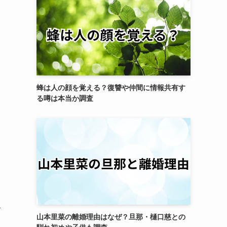
蜂は人の顔を覚える？復讐や仲間に情報共有す
る噂は本当か調査
坂
山本里菜の離婚理由はなぜ？旦那・樋口慈との