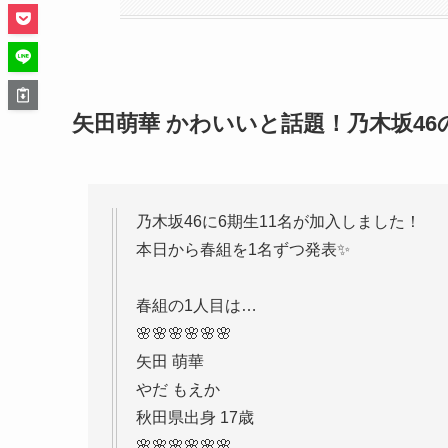
矢田萌華 かわいいと話題！乃木坂4
乃木坂46に6期生11名が加入しました！
本日から春組を1名ずつ発表✨
春組の1人目は…
🌸🌸🌸🌸🌸🌸
矢田 萌華
やだ もえか
秋田県出身 17歳
🌸🌸🌸🌸🌸🌸