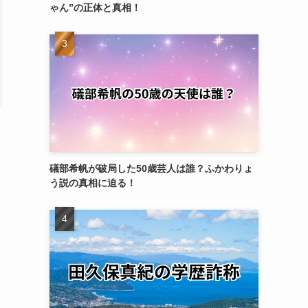
ゃん”の正体と真相！
礒部希帆が破局した50歳芸人は誰？ふかわりょ
う説の真相に迫る！